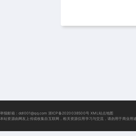
举报邮箱：ddl001@qq.com
浙ICP备2020038500号
XML站点地图
本站资源由网友上传或收集自互联网，相关资源仅用学习与交流，请勿用于商业用